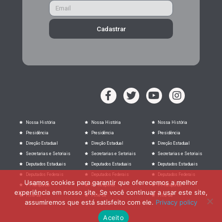
Cadastrar
Nossa História
Nossa História
Nossa História
Presidência
Presidência
Presidência
Direção Estadual
Direção Estadual
Direção Estadual
Secretarias e Setoriais
Secretarias e Setoriais
Secretarias e Setoriais
Deputados Estaduais
Deputados Estaduais
Deputados Estaduais
Deputados Federais
Deputados Federais
Deputados Federais
Usamos cookies para garantir que oferecemos a melhor
PT Responde
PT Responde
PT Responde
experiência em nosso site. Se você continuar a usar este site,
Filie-se
Filie-se
Filie-se
assumiremos que está satisfeito com ele.
Privacy policy
Aceito