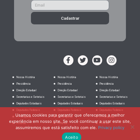
Cadastrar
Nossa História
Nossa História
Nossa História
Presidência
Presidência
Presidência
Direção Estadual
Direção Estadual
Direção Estadual
Secretarias e Setoriais
Secretarias e Setoriais
Secretarias e Setoriais
Deputados Estaduais
Deputados Estaduais
Deputados Estaduais
Deputados Federais
Deputados Federais
Deputados Federais
Usamos cookies para garantir que oferecemos a melhor
PT Responde
PT Responde
PT Responde
experiência em nosso site. Se você continuar a usar este site,
Filie-se
Filie-se
Filie-se
assumiremos que está satisfeito com ele.
Privacy policy
Aceito