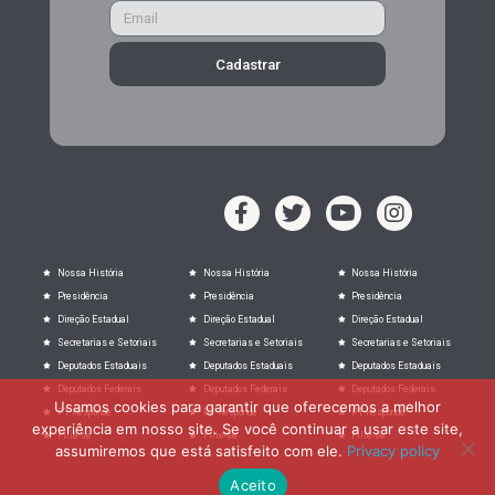
Cadastrar
Nossa História
Nossa História
Nossa História
Presidência
Presidência
Presidência
Direção Estadual
Direção Estadual
Direção Estadual
Secretarias e Setoriais
Secretarias e Setoriais
Secretarias e Setoriais
Deputados Estaduais
Deputados Estaduais
Deputados Estaduais
Deputados Federais
Deputados Federais
Deputados Federais
Usamos cookies para garantir que oferecemos a melhor
PT Responde
PT Responde
PT Responde
experiência em nosso site. Se você continuar a usar este site,
Filie-se
Filie-se
Filie-se
assumiremos que está satisfeito com ele.
Privacy policy
Aceito