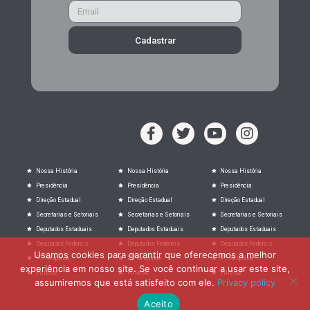
Cadastrar
Nossa História
Nossa História
Nossa História
Presidência
Presidência
Presidência
Direção Estadual
Direção Estadual
Direção Estadual
Secretarias e Setoriais
Secretarias e Setoriais
Secretarias e Setoriais
Deputados Estaduais
Deputados Estaduais
Deputados Estaduais
Deputados Federais
Deputados Federais
Deputados Federais
Usamos cookies para garantir que oferecemos a melhor
PT Responde
PT Responde
PT Responde
experiência em nosso site. Se você continuar a usar este site,
Filie-se
Filie-se
Filie-se
assumiremos que está satisfeito com ele.
Privacy policy
Aceito