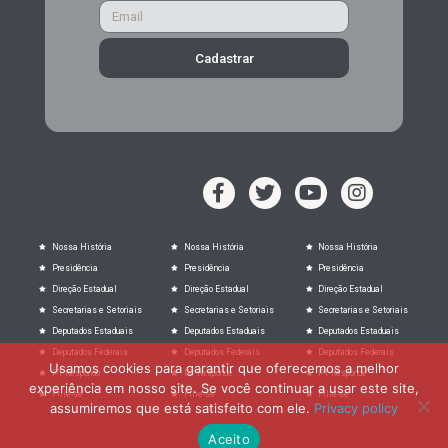
Cadastrar
Nossa História
Nossa História
Nossa História
Presidência
Presidência
Presidência
Direção Estadual
Direção Estadual
Direção Estadual
Secretarias e Setoriais
Secretarias e Setoriais
Secretarias e Setoriais
Deputados Estaduais
Deputados Estaduais
Deputados Estaduais
Deputados Federais
Deputados Federais
Deputados Federais
Usamos cookies para garantir que oferecemos a melhor
PT Responde
PT Responde
PT Responde
experiência em nosso site. Se você continuar a usar este site,
Filie-se
Filie-se
Filie-se
assumiremos que está satisfeito com ele.
Privacy policy
Aceito