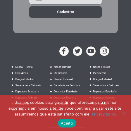
Cadastrar
Nossa História
Nossa História
Nossa História
Presidência
Presidência
Presidência
Direção Estadual
Direção Estadual
Direção Estadual
Secretarias e Setoriais
Secretarias e Setoriais
Secretarias e Setoriais
Deputados Estaduais
Deputados Estaduais
Deputados Estaduais
Deputados Federais
Deputados Federais
Deputados Federais
Usamos cookies para garantir que oferecemos a melhor
PT Responde
PT Responde
PT Responde
experiência em nosso site. Se você continuar a usar este site,
Filie-se
Filie-se
Filie-se
assumiremos que está satisfeito com ele.
Privacy policy
Aceito
© Todos os direitos reservados ao Partido dos trabalhadores de Minas Gerais