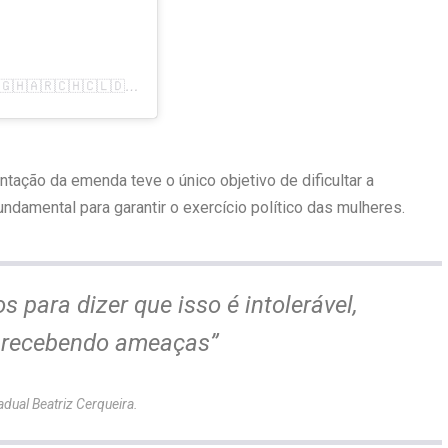
Uma publicação compartilhada por Andréia de Jesus 🇧🇷🇬🇭🇦🇷🇨🇭🇨🇱🇩🇪 (@andreiadejesuus)
entação da emenda teve o único objetivo de dificultar a
ndamental para garantir o exercício político das mulheres.
 para dizer que isso é intolerável,
 recebendo ameaças”
dual Beatriz Cerqueira.