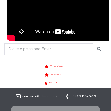
PT Inspira Minas
Últimas Notícias
PT nos Municípios
comunica@ptmg.org.br
031 3115-7613