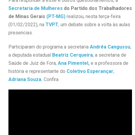
Para responder a esse e outros questionamentos, a
Secretaria de Mulheres
do Partido dos Trabalhadores
de Minas Gerais
(PT-MG)
realizou, nesta terça-feira
(01/02/2022), na
TVPT
, um debate sobre a volta às aulas
presencias.
Participaram do programa a secretaria
Andréa Cangussu
,
a deputada estadual
Beatriz Cerqueira
, a secretaria de
Saúde de Juiz de Fora,
Ana Pimentel,
e a professora de
história e representante do
Coletivo Esperançar
,
Adriana Souza.
Confira.