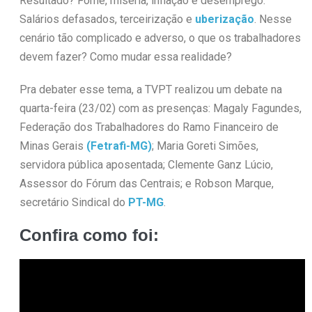
Resultado? Fome, miséria, inflação e desemprego.
Salários defasados, terceirização e
uberização
. Nesse
cenário tão complicado e adverso, o que os trabalhadores
devem fazer? Como mudar essa realidade?
Pra debater esse tema, a TVPT realizou um debate na
quarta-feira (23/02) com as presenças: Magaly Fagundes,
Federação dos Trabalhadores do Ramo Financeiro de
Minas Gerais
(Fetrafi-MG)
; Maria Goreti Simões,
servidora pública aposentada; Clemente Ganz Lúcio,
Assessor do Fórum das Centrais; e Robson Marque,
secretário Sindical do
PT-MG
.
Confira como foi: