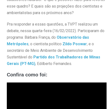
esse quadro? E quais são as projeções dos cientistas e
ambientalistas para os próximos anos?
Pra responder a essas questões, a TVPT realizou um
debate, nessa quarta-feira (16/02/2022). Participaram do
programa: Bárbara França, do
Observatório das
Metrópoles
; o cientista político
Zildo Poswar
; e o
secretário de Meio Ambiente de Desenvolvimento
Sustentável do
Partido dos Trabalhadores de Minas
Gerais (PT-MG)
, Edilberto Fernandes.
Confira como foi: