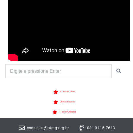
PT Inspira Minas
Últimas Notícias
PT nos Municípios
comunica@ptmg.org.br
031 3115-7613