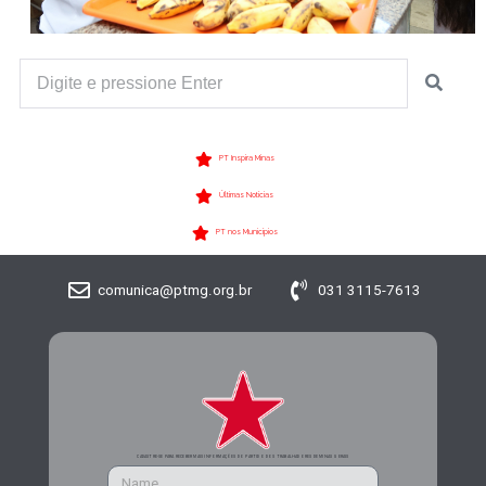
PT Inspira Minas
Últimas Notícias
PT nos Municípios
comunica@ptmg.org.br
031 3115-7613
CADASTRE-SE PARA RECEBER MAIS INFORMAÇÕES DO PARTIDO DOS TRABALHADORES DE MINAS GERAIS