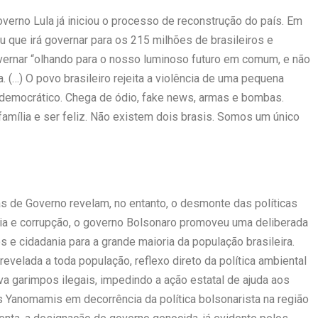
verno Lula já iniciou o processo de reconstrução do país. Em
iu que irá governar para os 215 milhões de brasileiros e
overnar “olhando para o nosso luminoso futuro em comum, e não
. (…) O povo brasileiro rejeita a violência de uma pequena
e democrático. Chega de ódio, fake news, armas e bombas.
 família e ser feliz. Não existem dois brasis. Somos um único
as de Governo revelam, no entanto, o desmonte das políticas
ia e corrupção, o governo Bolsonaro promoveu uma deliberada
s e cidadania para a grande maioria da população brasileira.
revelada a toda população, reflexo direto da política ambiental
va garimpos ilegais, impedindo a ação estatal de ajuda aos
 Yanomamis em decorrência da política bolsonarista na região