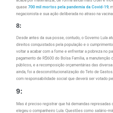
acaba por materializar, de forma ainda mais cruel e vi
quase
700 mil mortos pela pandemia da Covid-19
, 
negacionista e sua ação deliberada no atraso na vacina
8:
Desde antes da sua posse, contudo, o Governo Lula atu
direitos conquistados pela população e o cumpriment
voltar a acabar com a fome e enfrentar a pobreza no pa
pagamento de R$600 do Bolsa Família, a manutenção d
públicos, e a recomposição orçamentárias das diversa
ainda, foi a desconstitucionalização do Teto de Gasto
com responsabilidade social que deverá ser votado p
9:
Mas é preciso registrar que há demandas represadas qu
elegeu o companheiro Lula. Questões como salário-mín