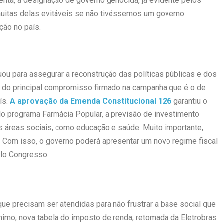
olenta, a designação de governo genocida, já evidente pelos
muitas delas evitáveis se não tivéssemos um governo
ção no país.
ou para assegurar a reconstrução das políticas públicas e dos
o do principal compromisso firmado na campanha que é o de
ís.
A aprovação da Emenda Constitucional 126
garantiu o
o programa Farmácia Popular, a previsão de investimento
s áreas sociais, como educação e saúde. Muito importante,
s. Com isso, o governo poderá apresentar um novo regime fiscal
elo Congresso.
e precisam ser atendidas para não frustrar a base social que
imo, nova tabela do imposto de renda, retomada da Eletrobras