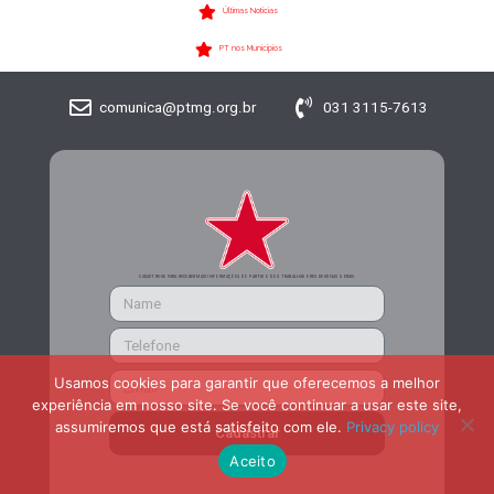
Últimas Notícias
PT nos Municípios
comunica@ptmg.org.br
031 3115-7613
CADASTRE-SE PARA RECEBER MAIS INFORMAÇÕES DO PARTIDO DOS TRABALHADORES DE MINAS GERAIS
Usamos cookies para garantir que oferecemos a melhor
experiência em nosso site. Se você continuar a usar este site,
assumiremos que está satisfeito com ele.
Privacy policy
Cadastrar
Aceito