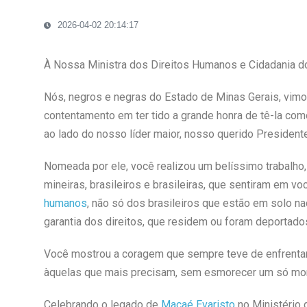
2026-04-02 20:14:17
À Nossa Ministra dos Direitos Humanos e Cidadania do
Nós, negros e negras do Estado de Minas Gerais, vimos
contentamento em ter tido a grande honra de tê-la co
ao lado do nosso líder maior, nosso querido Presidente 
Nomeada por ele, você realizou um belíssimo trabalho
mineiras, brasileiros e brasileiras, que sentiram em v
humanos
, não só dos brasileiros que estão em solo 
garantia dos direitos, que residem ou foram deportados 
Você mostrou a coragem que sempre teve de enfrentar 
àquelas que mais precisam, sem esmorecer um só mo
Celebrando o legado de
Macaé Evaristo
no Ministério 