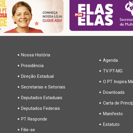
Nossa História
Agenda
Presidência
TV PT-MG
Direção Estadual
O PT Inspira M
Secretarias e Setoriais
Downloads
Deputados Estaduais
Carta de Princí
Deputados Federais
Manifesto
PT Responde
Estatuto
Filie-se