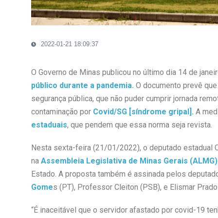
2022-01-21 18:09:37
O Governo de Minas publicou no último dia 14 de jane
público durante a pandemia.
O documento prevê que o
segurança pública, que não puder cumprir jornada rem
contaminação por
Covid/SG [síndrome gripal].
A medi
estaduais
, que pendem que essa norma seja revista.
Nesta sexta-feira (21/01/2022), o deputado estadual C
na
Assembleia Legislativa de Minas Gerais (ALMG)
Estado. A proposta também é assinada pelos deputad
Gome
s (PT), Professor Cleiton (PSB), e Elismar Prado
“É inaceitável que o servidor afastado por covid-19 t