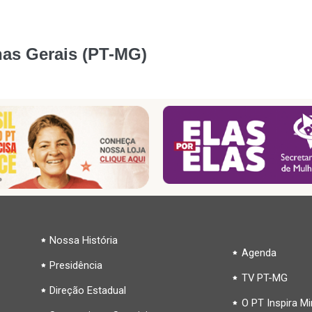
nas Gerais (PT-MG)
Nossa História
Agenda
Presidência
TV PT-MG
Direção Estadual
O PT Inspira M