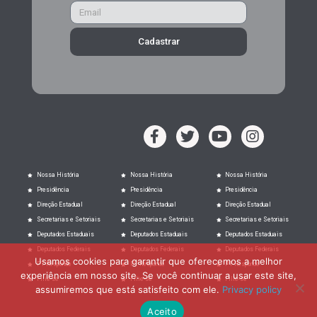
Cadastrar
Nossa História
Nossa História
Nossa História
Presidência
Presidência
Presidência
Direção Estadual
Direção Estadual
Direção Estadual
Secretarias e Setoriais
Secretarias e Setoriais
Secretarias e Setoriais
Deputados Estaduais
Deputados Estaduais
Deputados Estaduais
Deputados Federais
Deputados Federais
Deputados Federais
Usamos cookies para garantir que oferecemos a melhor
PT Responde
PT Responde
PT Responde
experiência em nosso site. Se você continuar a usar este site,
Filie-se
Filie-se
Filie-se
assumiremos que está satisfeito com ele.
Privacy policy
Aceito