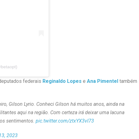
@betaopt)
 deputados federais
Reginaldo Lopes
e
Ana Pimentel
também
o, Gilson Lyrio. Conheci Gilson há muitos anos, ainda na
tantes aqui na região. Com certeza irá deixar uma lacuna
sos sentimentos.
pic.twitter.com/ztxYX3vI73
13, 2023