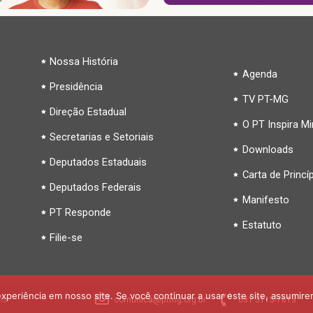
Nossa História
Agenda
Presidência
TV PT-MG
Direção Estadual
O PT Inspira M
Secretarias e Setoriais
Downloads
Deputados Estaduais
Carta de Princí
Deputados Federais
Manifesto
PT Responde
Estatuto
Filie-se
periência em nosso site. Se você continuar a usar este site, assumire
is
comunica@ptmg.org.br
031 3115-7613