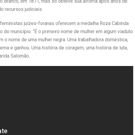
Rio Branco, em 1871, mas só obteve sua alforria após anos de
 recursos judiciais.
 feministas juízes-foranas oferecem a medalha Roza Cabinda
o do município. “É o primeiro nome de mulher em algum viaduto
m o nome de uma mulher negra. Uma trabalhadora doméstica,
tema e ganhou. Uma história de coragem, uma história de luta,
garida Salomão.