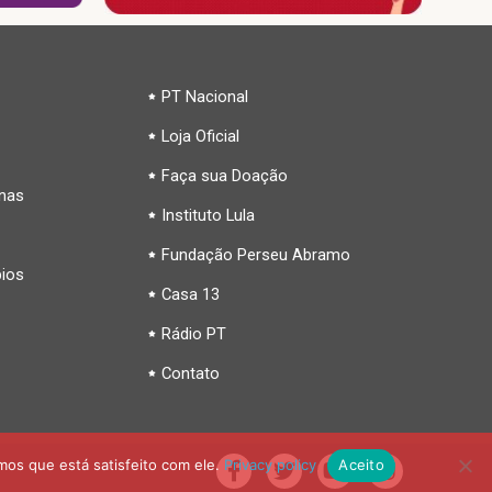
PT Nacional
Loja Oficial
Faça sua Doação
inas
Instituto Lula
Fundação Perseu Abramo
pios
Casa 13
Rádio PT
Contato
mos que está satisfeito com ele.
Privacy policy
Aceito