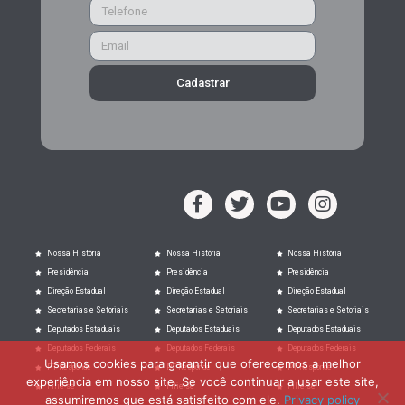
Cadastrar
Nossa História
Nossa História
Nossa História
Presidência
Presidência
Presidência
Direção Estadual
Direção Estadual
Direção Estadual
Secretarias e Setoriais
Secretarias e Setoriais
Secretarias e Setoriais
Deputados Estaduais
Deputados Estaduais
Deputados Estaduais
Deputados Federais
Deputados Federais
Deputados Federais
Usamos cookies para garantir que oferecemos a melhor
PT Responde
PT Responde
PT Responde
experiência em nosso site. Se você continuar a usar este site,
Filie-se
Filie-se
Filie-se
assumiremos que está satisfeito com ele.
Privacy policy