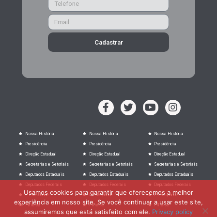
Cadastrar
Nossa História
Nossa História
Nossa História
Presidência
Presidência
Presidência
Direção Estadual
Direção Estadual
Direção Estadual
Secretarias e Setoriais
Secretarias e Setoriais
Secretarias e Setoriais
Deputados Estaduais
Deputados Estaduais
Deputados Estaduais
Deputados Federais
Deputados Federais
Deputados Federais
Usamos cookies para garantir que oferecemos a melhor
PT Responde
PT Responde
PT Responde
experiência em nosso site. Se você continuar a usar este site,
Filie-se
Filie-se
Filie-se
assumiremos que está satisfeito com ele.
Privacy policy