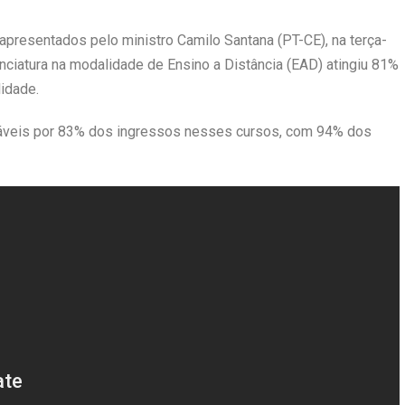
resentados pelo ministro Camilo Santana (PT-CE), na terça-
nciatura na modalidade de Ensino a Distância (EAD) atingiu 81%
idade.
sáveis por 83% dos ingressos nesses cursos, com 94% dos