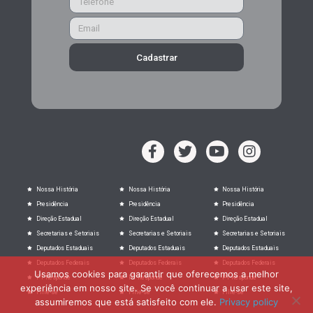
Cadastrar
Nossa História
Nossa História
Nossa História
Presidência
Presidência
Presidência
Direção Estadual
Direção Estadual
Direção Estadual
Secretarias e Setoriais
Secretarias e Setoriais
Secretarias e Setoriais
Deputados Estaduais
Deputados Estaduais
Deputados Estaduais
Deputados Federais
Deputados Federais
Deputados Federais
Usamos cookies para garantir que oferecemos a melhor
PT Responde
PT Responde
PT Responde
experiência em nosso site. Se você continuar a usar este site,
Filie-se
Filie-se
Filie-se
assumiremos que está satisfeito com ele.
Privacy policy