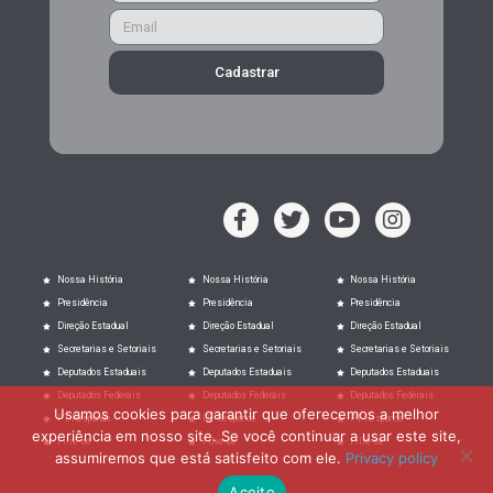
Cadastrar
Nossa História
Nossa História
Nossa História
Presidência
Presidência
Presidência
Direção Estadual
Direção Estadual
Direção Estadual
Secretarias e Setoriais
Secretarias e Setoriais
Secretarias e Setoriais
Deputados Estaduais
Deputados Estaduais
Deputados Estaduais
Deputados Federais
Deputados Federais
Deputados Federais
Usamos cookies para garantir que oferecemos a melhor
PT Responde
PT Responde
PT Responde
experiência em nosso site. Se você continuar a usar este site,
Filie-se
Filie-se
Filie-se
assumiremos que está satisfeito com ele.
Privacy policy
Aceito