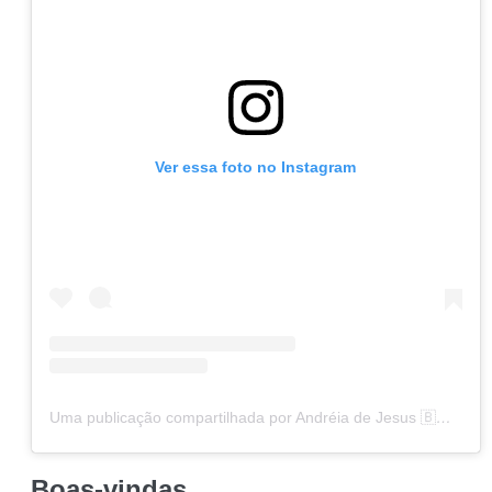
Ver essa foto no Instagram
Uma publicação compartilhada por Andréia de Jesus 🇧🇷🇬🇭🇦🇷🇨🇭🇨🇱🇩🇪 (@andreiadejesuus)
Boas-vindas