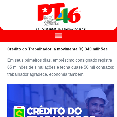
Olá , Militante! Seja bem-vinda(o)!
Crédito do Trabalhador já movimenta R$ 340 milhões
Em seus primeiros dias, empréstimo consignado registra
65 milhões de simulações e fecha quase 50 mil contratos;
trabalhador agradece, economia também.