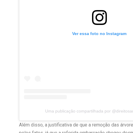
Ver essa foto no Instagram
Uma publicação compartilhada por @direitos
Além disso, a justificativa de que a remoção das árvor
pelos fatos, já que a referida embarcação chegou des