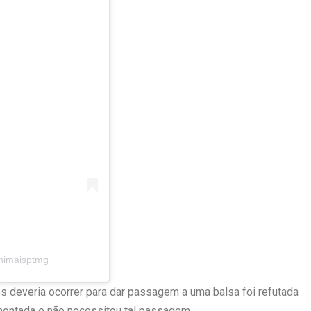
animaisptmg
es deveria ocorrer para dar passagem a uma balsa foi refutada
montada e não necessitou tal passagem.