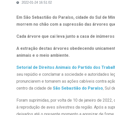
2022-01-24 16:51:02
Em São Sebastião do Paraíso, cidade do Sul de Min
morrem no chão com a supressão das árvores que
Cada árvore que cai leva junto a casa de inúmeros
A extração destas árvores obedecendo unicamente 
animais e o meio ambiente.
Setorial de Direitos Animais do Partido dos Traba
seu repúdio e conclamar a sociedade e autoridades legi
pronunciarem e tomarem as ações cabíveis contra ação
centro da cidade de
São Sebastião do Paraíso
, Sul d
Foram suprimidas, por volta de 10 de janeiro de 2022, 
à reprodução de aves silvestres da região. Após a su
deixados até o presente momento a agonizar de fome 