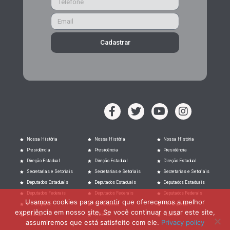
Cadastrar
Nossa História
Nossa História
Nossa História
Presidência
Presidência
Presidência
Direção Estadual
Direção Estadual
Direção Estadual
Secretarias e Setoriais
Secretarias e Setoriais
Secretarias e Setoriais
Deputados Estaduais
Deputados Estaduais
Deputados Estaduais
Deputados Federais
Deputados Federais
Deputados Federais
Usamos cookies para garantir que oferecemos a melhor
PT Responde
PT Responde
PT Responde
experiência em nosso site. Se você continuar a usar este site,
Filie-se
Filie-se
Filie-se
assumiremos que está satisfeito com ele.
Privacy policy