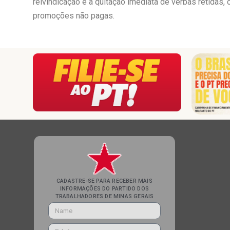
reivindicação é a quitação imediata de verbas retidas
promoções não pagas.
CADASTRE-SE PARA RECEBER MAIS
INFORMAÇÕES DO PARTIDO DOS
TRABALHADORES DE MINAS GERAIS