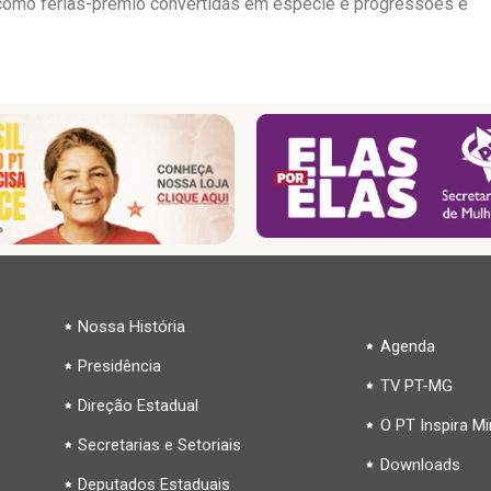
, como férias-prêmio convertidas em espécie e progressões e
Nossa História
Agenda
Presidência
TV PT-MG
Direção Estadual
O PT Inspira M
Secretarias e Setoriais
Downloads
Deputados Estaduais