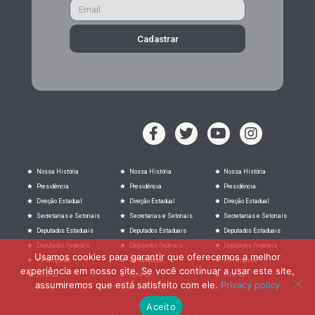
Cadastrar
Nossa História
Nossa História
Nossa História
Presidência
Presidência
Presidência
Direção Estadual
Direção Estadual
Direção Estadual
Secretarias e Setoriais
Secretarias e Setoriais
Secretarias e Setoriais
Deputados Estaduais
Deputados Estaduais
Deputados Estaduais
Deputados Federais
Deputados Federais
Deputados Federais
Usamos cookies para garantir que oferecemos a melhor
PT Responde
PT Responde
PT Responde
experiência em nosso site. Se você continuar a usar este site,
Filie-se
Filie-se
Filie-se
assumiremos que está satisfeito com ele.
Privacy policy
Aceito