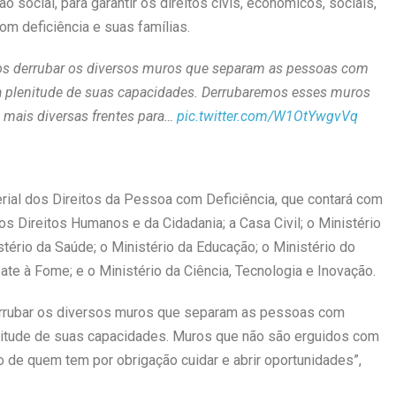
social, para garantir os direitos civis, econômicos, sociais,
m deficiência e suas famílias.
os derrubar os diversos muros que separam as pessoas com
a plenitude de suas capacidades. Derrubaremos esses muros
 mais diversas frentes para…
pic.twitter.com/W1OtYwgvVq
terial dos Direitos da Pessoa com Deficiência, que contará com
s Direitos Humanos e da Cidadania; a Casa Civil; o Ministério
tério da Saúde; o Ministério da Educação; o Ministério do
te à Fome; e o Ministério da Ciência, Tecnologia e Inovação.
rrubar os diversos muros que separam as pessoas com
enitude de suas capacidades. Muros que não são erguidos com
o de quem tem por obrigação cuidar e abrir oportunidades”,