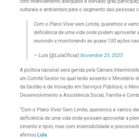
com financiamento adequado e elevado grau participação 
culturais e ambientais para o segmento das pessoas co
Com o Plano Viver sem Limite, queremos e vam
deficiência de uma vida onde podem aproveitar 
reunindo e monitorando as quase 100 ações nas
— Lula (@LulaOficial)
November 23, 2023
A política nacional será gerida pela Câmara Interminis
um Comitê Gestor no qual terão assento o Ministério do
da Gestão e da Inovação em Serviços Públicos; o Minis
Desenvolvimento e Assistência Social, Família e Comba
“Com o Plano Viver Sem Limite, queremos e vamos de
deficiência de uma vida onde possam aproveitar a pl
cimento e tijolo, mas com insensibilidade e preconceit
afirmou
Lula
.