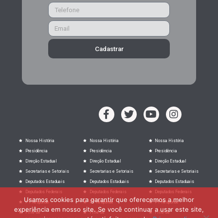
Cadastrar
Nossa História
Nossa História
Nossa História
Presidência
Presidência
Presidência
Direção Estadual
Direção Estadual
Direção Estadual
Secretarias e Setoriais
Secretarias e Setoriais
Secretarias e Setoriais
Deputados Estaduais
Deputados Estaduais
Deputados Estaduais
Deputados Federais
Deputados Federais
Deputados Federais
Usamos cookies para garantir que oferecemos a melhor
PT Responde
PT Responde
PT Responde
experiência em nosso site. Se você continuar a usar este site,
Filie-se
Filie-se
Filie-se